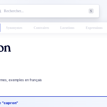
mmencez à chercher un mot dans le dictionnaire :
S
esults found.
Synonymes
Contraires
Locutions
Expressions
on
ymes, exemples en français
de
“capron“