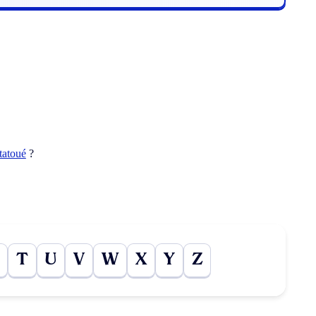
tatoué
?
T
U
V
W
X
Y
Z