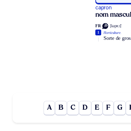
capron
nom mascul
FR
[kapʀɔ̃]
1
Horticulture.
Sorte de gros
A
B
C
D
E
F
G