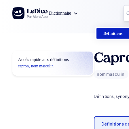
Aller au contenu
Co
Dictionnaire
0
r
Définitions
Capr
Accès rapide aux définitions
capron, nom masculin
nom masculin
Définitions, synon
Définitions 