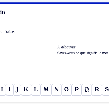
in
se fraise.
À découvrir
Savez-vous ce que signifie le mot
H
I
J
K
L
M
N
O
P
Q
R
S