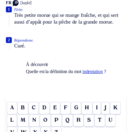
FR
[kaplɑ̃]
1
Pêche.
Très petite morue qui se mange fraîche, et qui sert
aussi d’appât pour la pêche de la grande morue.
2
Régionalisme.
Curé.
À découvrir
Quelle est la définition du mot
indentation
?
A
B
C
D
E
F
G
H
I
J
K
L
M
N
O
P
Q
R
S
T
U