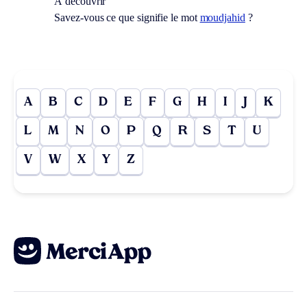
À découvrir
Savez-vous ce que signifie le mot
moudjahid
?
A
B
C
D
E
F
G
H
I
J
K
L
M
N
O
P
Q
R
S
T
U
V
W
X
Y
Z