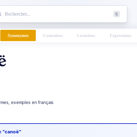
mmencez à chercher un mot dans le dictionnaire :
S
esults found.
Synonymes
Contraires
Locutions
Expressions
ë
ymes, exemples en français
de
“canoë“