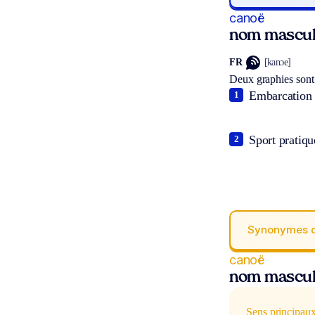
canoë
nom mascul
FR
[kanɔe]
Deux graphies sont
Embarcation l
1
Sport pratiqu
2
Synonymes 
canoë
nom mascul
Sens principau