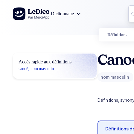
Aller au contenu
Co
Dictionnaire
0
r
Définitions
Cano
Accès rapide aux définitions
canoë, nom masculin
nom masculin
Définitions, synon
Définitions 