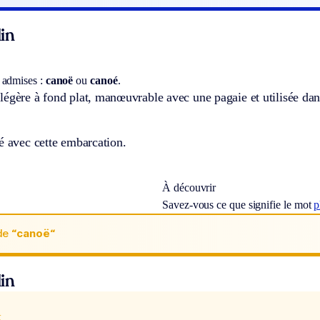
in
 admises :
canoë
ou
canoé
.
égère à fond plat, manœuvrable avec une pagaie et utilisée dans
é avec cette embarcation.
À découvrir
Savez-vous ce que signifie le mot
p
de
“canoë“
in
x