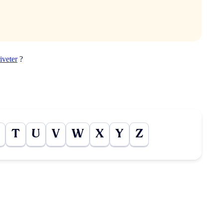
iveter
?
T
U
V
W
X
Y
Z