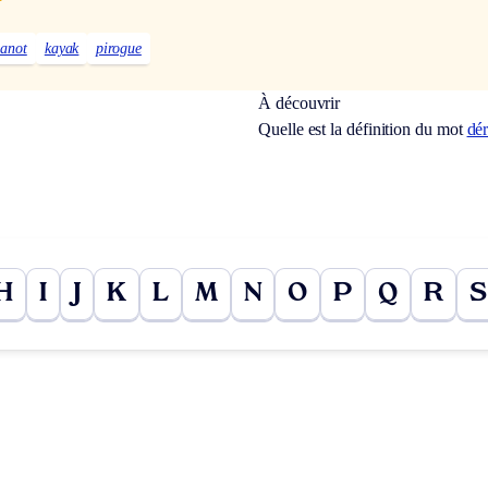
canot
kayak
pirogue
À découvrir
Quelle est la définition du mot
dér
H
I
J
K
L
M
N
O
P
Q
R
S