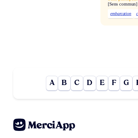
[Sens commun]
embarcation
A
B
C
D
E
F
G