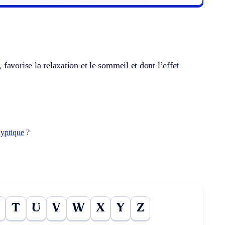
avorise la relaxation et le sommeil et dont l’effet
lyptique
?
T
U
V
W
X
Y
Z