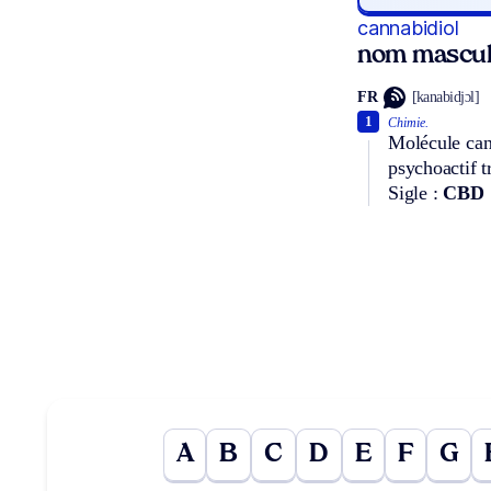
cannabidiol
nom mascul
FR
[kanabidjɔl]
1
Chimie.
Molécule cann
psychoactif t
Sigle :
CBD
A
B
C
D
E
F
G