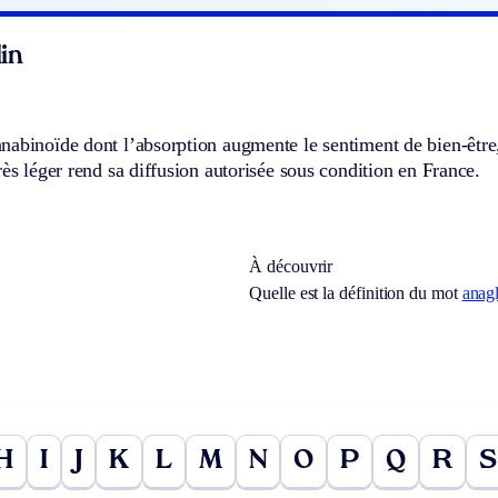
in
abinoïde dont l’absorption augmente le sentiment de bien-être, f
rès léger rend sa diffusion autorisée sous condition en France.
À découvrir
Quelle est la définition du mot
anag
H
I
J
K
L
M
N
O
P
Q
R
S