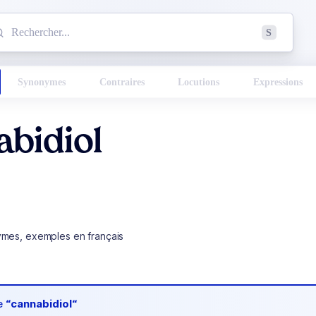
mmencez à chercher un mot dans le dictionnaire :
S
esults found.
Synonymes
Contraires
Locutions
Expressions
bidiol
ymes, exemples en français
de
“cannabidiol“