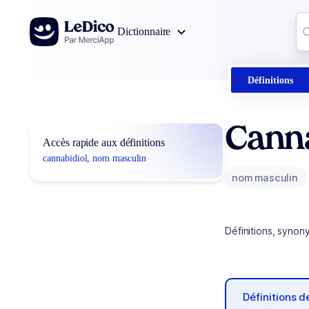
Aller au contenu
Co
Dictionnaire
0
r
Définitions
Canna
Accès rapide aux définitions
cannabidiol, nom masculin
nom masculin
Définitions, synon
Définitions 