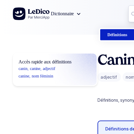
Aller au contenu
Co
Dictionnaire
0
r
Définitions
Canin
Accès rapide aux définitions
canin, canine, adjectif
canine, nom féminin
adjectif
nom
Définitions, synon
Définitions 