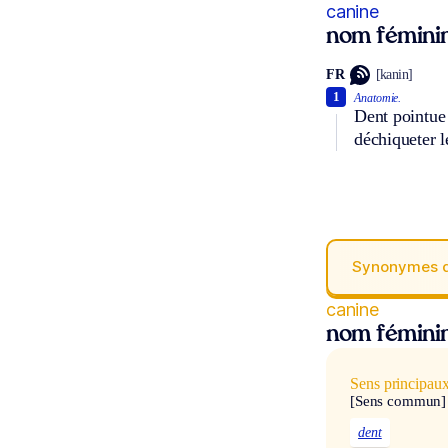
canine
nom fémini
FR
[kanin]
1
Anatomie.
Dent pointue 
déchiqueter l
Synonymes 
canine
nom fémini
Sens principau
[Sens commun]
dent