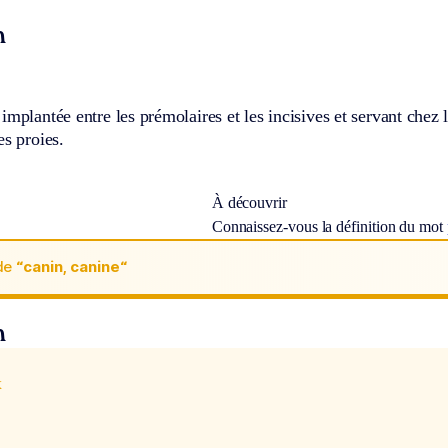
n
implantée entre les prémolaires et les incisives et servant chez
es proies.
À découvrir
Connaissez-vous la définition du mot
de
“canin, canine“
n
x