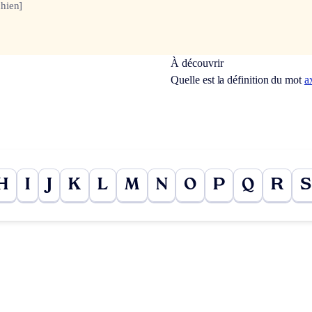
hien]
À découvrir
Quelle est la définition du mot
a
H
I
J
K
L
M
N
O
P
Q
R
S