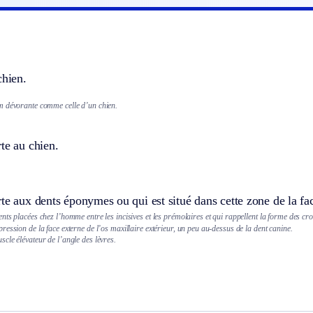
chien.
.
 dévorante comme celle d’un chien.
te au chien.
te aux dents éponymes ou qui est situé dans cette zone de la fa
nts placées chez l’homme entre les incisives et les prémolaires et qui rappellent la forme des cro
ression de la face externe de l’os maxillaire extérieur, un peu au-dessus de la dent canine.
cle élévateur de l’angle des lèvres.