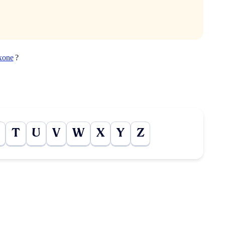
xone
?
T
U
V
W
X
Y
Z