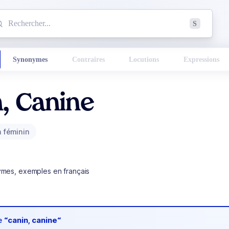
mmencez à chercher un mot dans le dictionnaire :
S
esults found.
Synonymes
Contraires
Locutions
Expressions
, Canine
 féminin
ymes, exemples en français
de
“canin, canine“