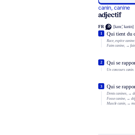
canin, canine
adjectif
FR
[kanɛ̃, kanin]
Qui tient du 
1
Race, espèce canine
Faim canine,
→ faim
Qui se rappor
2
Un concours canin.
Qui se rappor
3
Dents canines,
→ de
Fosse canine,
→ dép
Muscle canin,
→ mus