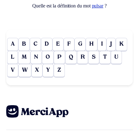
Quelle est la définition du mot
pulsar
?
A
B
C
D
E
F
G
H
I
J
K
L
M
N
O
P
Q
R
S
T
U
V
W
X
Y
Z