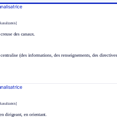
analisatrice
kanalizatʀis]
 creuse des canaux.
centralise (des informations, des renseignements, des directives,
analisatrice
kanalizatʀis]
en dirigeant, en orientant.