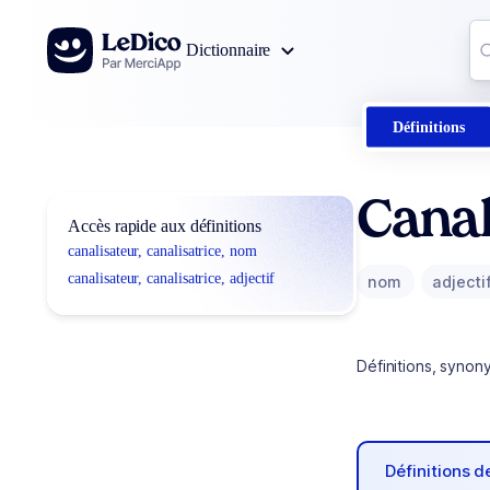
Aller au contenu
Co
Dictionnaire
0
r
Définitions
Canal
Accès rapide aux définitions
canalisateur, canalisatrice, nom
canalisateur, canalisatrice, adjectif
nom
adjecti
Définitions, synon
Définitions 