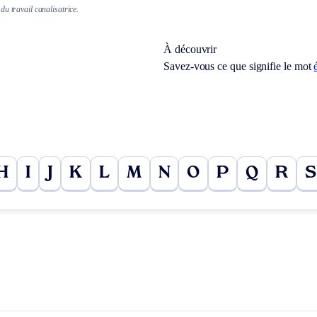
u travail canalisatrice.
À découvrir
Savez-vous ce que signifie le mot
H
I
J
K
L
M
N
O
P
Q
R
S