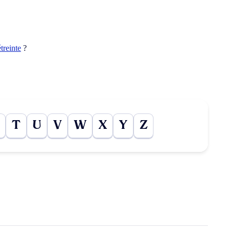
étreinte
?
T
U
V
W
X
Y
Z