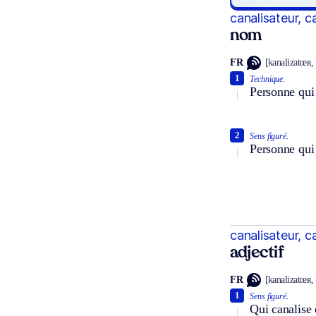
canalisateur, c
nom
FR
[kanalizatœʀ, 
1
Technique.
Personne qui
2
Sens figuré.
Personne qui 
canalisateur, c
adjectif
FR
[kanalizatœʀ, 
1
Sens figuré.
Qui canalise 