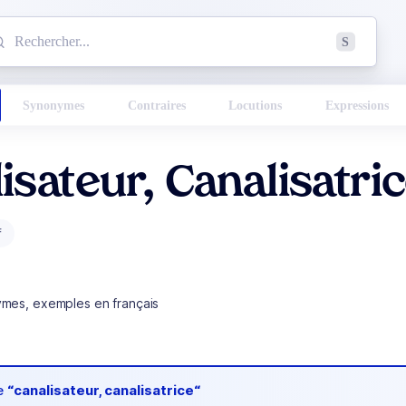
mmencez à chercher un mot dans le dictionnaire :
S
esults found.
Synonymes
Contraires
Locutions
Expressions
isateur, Canalisatri
f
ymes, exemples en français
de
“canalisateur, canalisatrice“