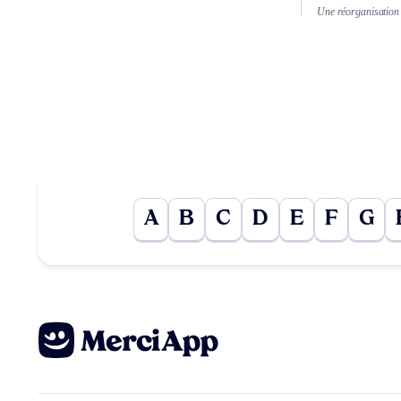
Une réorganisation d
A
B
C
D
E
F
G