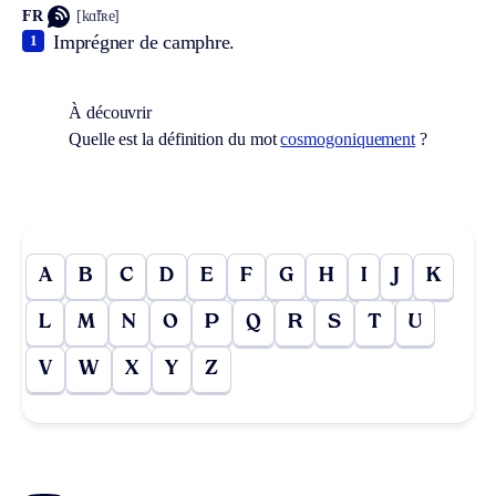
FR
[kɑ̃fʀe]
Imprégner de camphre.
1
À découvrir
Quelle est la définition du mot
cosmogoniquement
?
A
B
C
D
E
F
G
H
I
J
K
L
M
N
O
P
Q
R
S
T
U
V
W
X
Y
Z