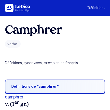
Aller au contenu
Définitions
Camphrer
verbe
Définitions, synonymes, exemples en français
Définitions de
“camphrer“
camphrer
er
v. (1
gr.)