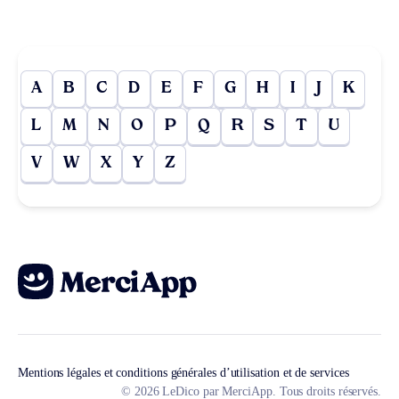
A
B
C
D
E
F
G
H
I
J
K
L
M
N
O
P
Q
R
S
T
U
V
W
X
Y
Z
Mentions légales et conditions générales d’utilisation et de services
© 2026 LeDico par MerciApp. Tous droits réservés.