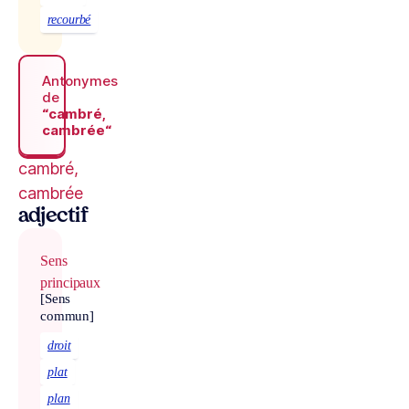
recourbé
Antonymes
de
“cambré,
cambrée“
cambré,
cambrée
adjectif
Sens
principaux
[Sens
commun]
droit
plat
plan