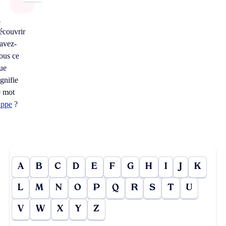
À
écouvrir
avez-
ous ce
ue
ignifie
e mot
ippe
?
A
B
C
D
E
F
G
H
I
J
K
L
M
N
O
P
Q
R
S
T
U
V
W
X
Y
Z