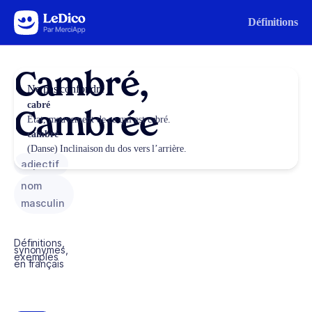
Aller au contenu
Définitions
Cambré,
Ne pas confondre
cabré
Cambrée
État, mouvement de ce qui est cabré.
cambré
(Danse) Inclinaison du dos vers l’arrière.
adjectif
nom
masculin
Définitions,
synonymes,
exemples
en français