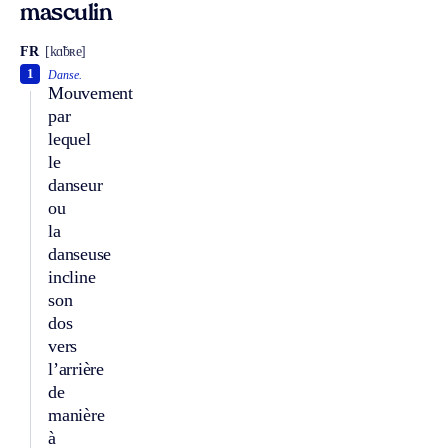
masculin
FR
[kɑ̃bʀe]
1
Danse.
Mouvement
par
lequel
le
danseur
ou
la
danseuse
incline
son
dos
vers
l’arrière
de
manière
à