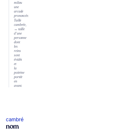
milieu
une
arcade
prononcée.
Taille
cambrée,
→ taille
d’une
personne
dont
les
reins
sont
évidés
et
la
poitrine
portée
en
avant.
cambré
nom