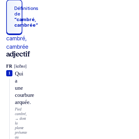
Définitions
de
“cambré,
cambrée“
cambré,
cambrée
adjectif
FR
[kɑ̃bʀe]
Qui
1
a
une
courbure
arquée.
Pied
cambré,
→ dont
la
plante
présente
au