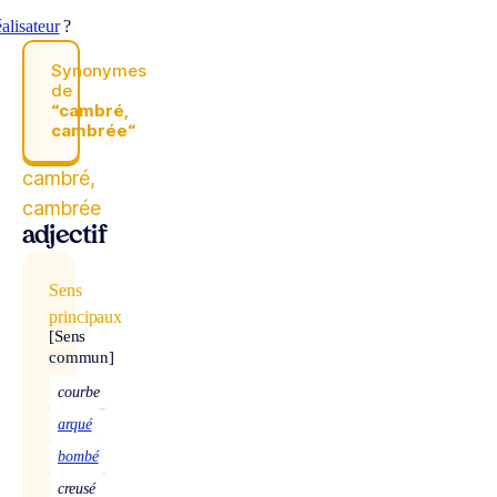
alisateur
?
Synonymes
de
“cambré,
cambrée“
cambré,
cambrée
adjectif
Sens
principaux
[Sens
commun]
courbe
arqué
bombé
creusé