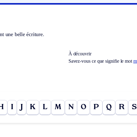
t une belle écriture.
À découvrir
Savez-vous ce que signifie le mot
m
H
I
J
K
L
M
N
O
P
Q
R
S