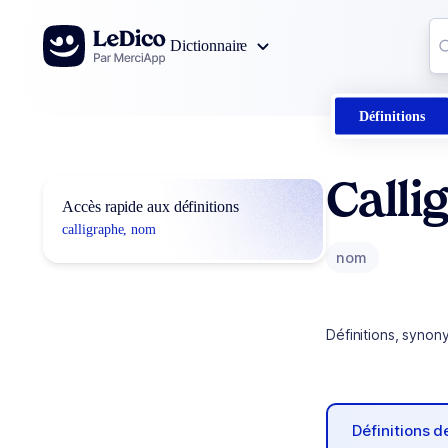
Aller au contenu
Co
Dictionnaire
0
r
Définitions
Calli
Accès rapide aux définitions
calligraphe, nom
nom
Définitions, synon
Définitions 