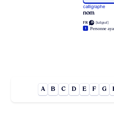
calligraphe
nom
FR
[kaligʀaf]
Personne ayan
1
A
B
C
D
E
F
G