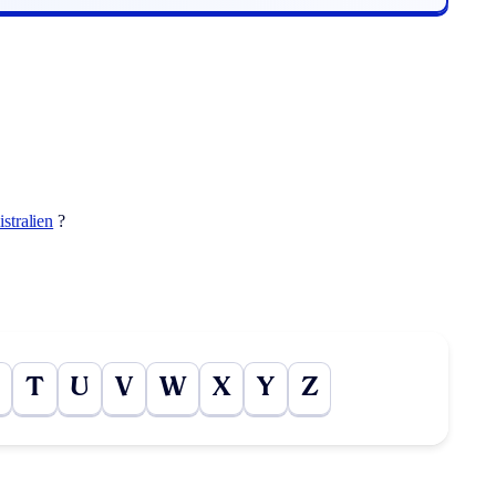
istralien
?
T
U
V
W
X
Y
Z