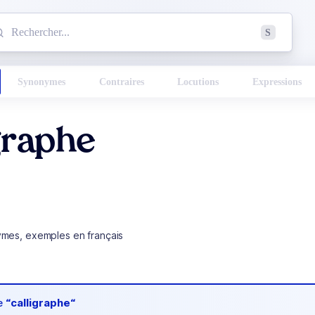
mmencez à chercher un mot dans le dictionnaire :
S
esults found.
Synonymes
Contraires
Locutions
Expressions
graphe
ymes, exemples en français
de
“calligraphe“