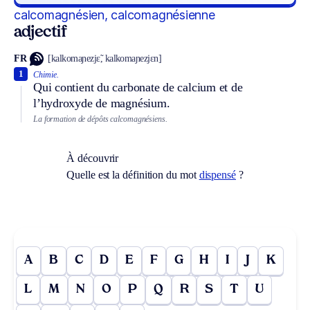
calcomagnésien, calcomagnésienne
adjectif
FR
[kalkomaɲezjɛ̃, kalkomaɲezjɛn]
1
Chimie.
Qui contient du carbonate de calcium et de
l’hydroxyde de magnésium.
La formation de dépôts calcomagnésiens.
À découvrir
Quelle est la définition du mot
dispensé
?
A
B
C
D
E
F
G
H
I
J
K
L
M
N
O
P
Q
R
S
T
U