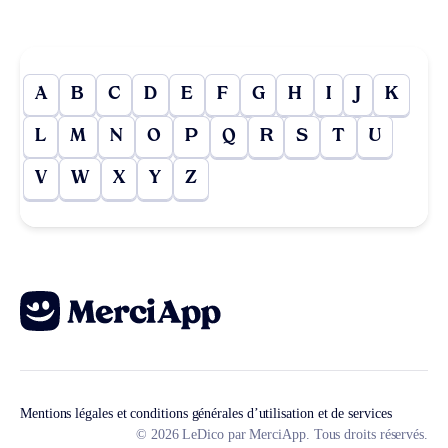
A
B
C
D
E
F
G
H
I
J
K
L
M
N
O
P
Q
R
S
T
U
V
W
X
Y
Z
Mentions légales et conditions générales d’utilisation et de services
© 2026 LeDico par MerciApp. Tous droits réservés.