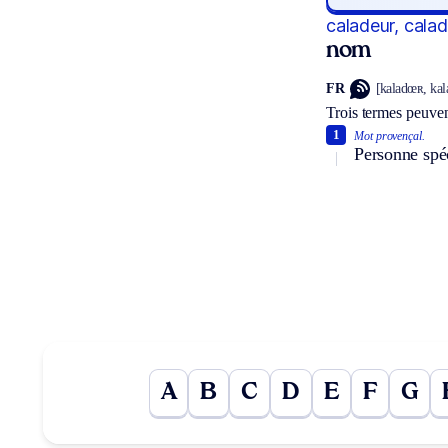
caladeur, cala
nom
FR
[kaladœʀ, kal
Trois termes peuven
1
Mot provençal.
Personne spéc
A
B
C
D
E
F
G