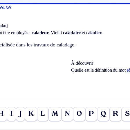
deuse
adøz]
t être employés :
caladeur
,
Vieilli
caladaire
et
caladier.
ialisée dans les travaux de caladage.
À découvrir
Quelle est la définition du mot
ré
H
I
J
K
L
M
N
O
P
Q
R
S