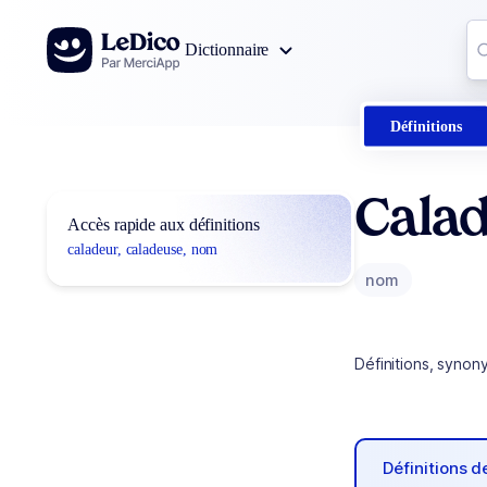
Aller au contenu
Co
Dictionnaire
0
r
Définitions
Calad
Accès rapide aux définitions
caladeur, caladeuse, nom
nom
Définitions, synon
Définitions 