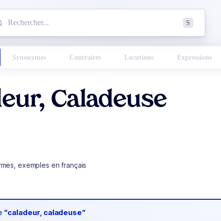
mmencez à chercher un mot dans le dictionnaire :
S
esults found.
Synonymes
Contraires
Locutions
Expressions
eur, Caladeuse
ymes, exemples en français
de
“caladeur, caladeuse“