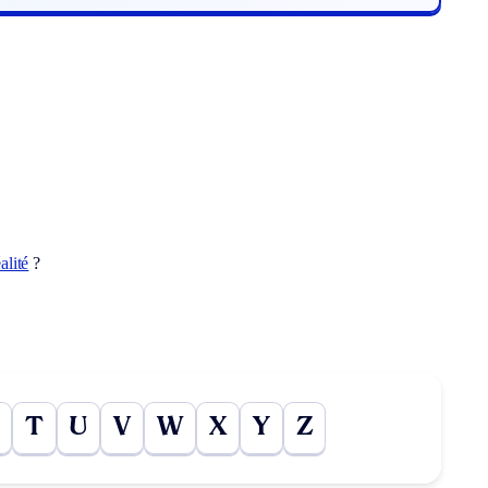
alité
?
T
U
V
W
X
Y
Z