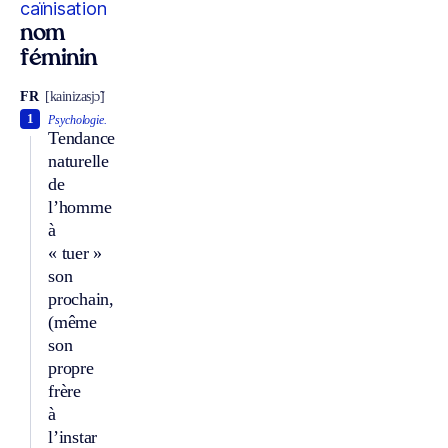
caïnisation
nom
féminin
FR
[kainizasjɔ̃]
1
Psychologie.
Tendance
naturelle
de
l’homme
à
« tuer »
son
prochain,
(même
son
propre
frère
à
l’instar