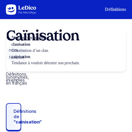
Aller au contenu
Définitions
Caïnisation
Ne pas confondre
clanisation
nom
Constitution d’un clan.
caïnisation
féminin
Tendance à vouloir détruire son prochain.
Définitions,
synonymes,
exemples
en français
Définitions
de
“caïnisation“