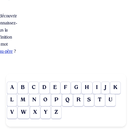
découvrir
nnaissez-
us la
inition
 mot
au-père
?
A
B
C
D
E
F
G
H
I
J
K
L
M
N
O
P
Q
R
S
T
U
V
W
X
Y
Z