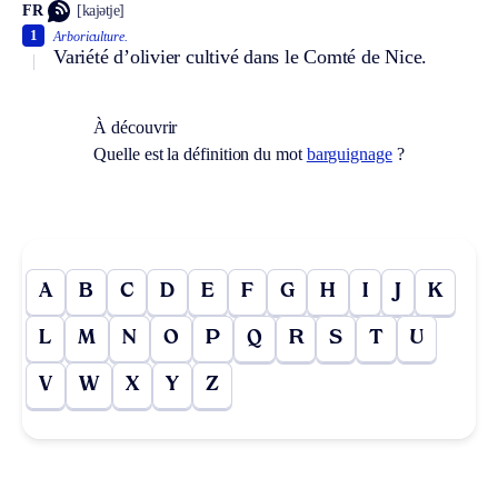
FR
[kajətje]
1
Arboriculture.
Variété d’olivier cultivé dans le Comté de Nice.
À découvrir
Quelle est la définition du mot
barguignage
?
A
B
C
D
E
F
G
H
I
J
K
L
M
N
O
P
Q
R
S
T
U
V
W
X
Y
Z