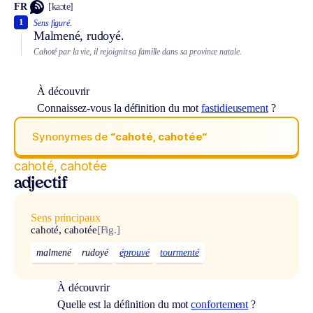
FR
[kaɔte]
1
Sens figuré.
Malmené, rudoyé.
Cahoté par la vie, il rejoignit sa famille dans sa province natale.
À découvrir
Connaissez-vous la définition du mot
fastidieusement
?
Synonymes de
“cahoté, cahotée“
cahoté, cahotée
adjectif
Sens principaux
cahoté, cahotée
[Fig.]
malmené
rudoyé
éprouvé
tourmenté
À découvrir
Quelle est la définition du mot
confortement
?