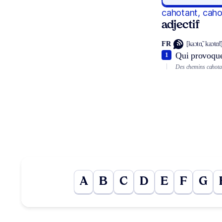
cahotant, cah
adjectif
FR
[kaɔtɑ̃, kaɔtɑ̃t
Qui provoque 
1
Des chemins cahota
A
B
C
D
E
F
G