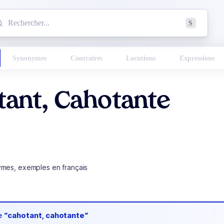
mmencez à chercher un mot dans le dictionnaire :
S
esults found.
Synonymes
Contraires
Locutions
Expressions
ant, Cahotante
ymes, exemples en français
de
“cahotant, cahotante“