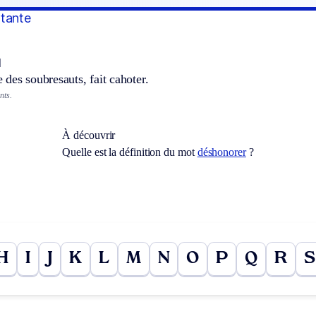
otante
]
des soubresauts, fait cahoter.
nts.
À découvrir
Quelle est la définition du mot
déshonorer
?
H
I
J
K
L
M
N
O
P
Q
R
S