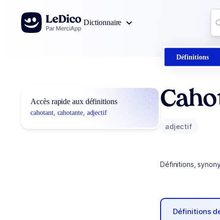
Aller au contenu
Co
Dictionnaire
0
r
Définitions
Cahot
Accès rapide aux définitions
cahotant, cahotante, adjectif
adjectif
Définitions, synon
Définitions 