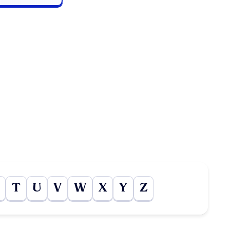
T
U
V
W
X
Y
Z