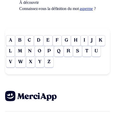
À découvrir
Connaissez-vous la définition du mot
asperme
?
A
B
C
D
E
F
G
H
I
J
K
L
M
N
O
P
Q
R
S
T
U
V
W
X
Y
Z