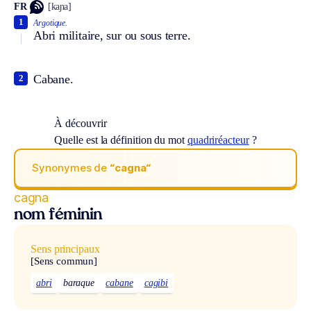
FR
[kaɲa]
1
Argotique.
Abri militaire, sur ou sous terre.
Cabane.
2
À découvrir
Quelle est la définition du mot
quadriréacteur
?
Synonymes de
“cagna“
cagna
nom féminin
Sens principaux
[Sens commun]
abri
baraque
cabane
cagibi