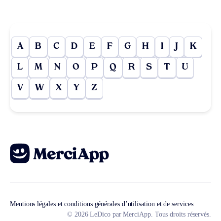
A
B
C
D
E
F
G
H
I
J
K
L
M
N
O
P
Q
R
S
T
U
V
W
X
Y
Z
Mentions légales et conditions générales d’utilisation et de services
© 2026 LeDico par MerciApp. Tous droits réservés.