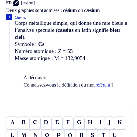
FR
[sezjɔm]
Deux graphies sont admises :
césium
ou
cæsium
.
1
Chimie.
Corps métallique simple, qui donne une raie bleue à
l’analyse spectrale (
caesius
en latin signifie
bleu
ciel
).
Symbole :
Cs
Numéro atomique : Z = 55
Masse atomique : M = 132,9054
À découvrir
Connaissez-vous la définition du mot
référent
?
A
B
C
D
E
F
G
H
I
J
K
L
M
N
O
P
Q
R
S
T
U