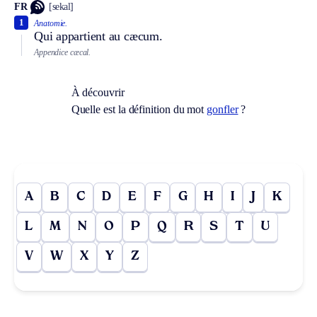
FR
[sekal]
1
Anatomie.
Qui appartient au cæcum.
Appendice cæcal.
À découvrir
Quelle est la définition du mot
gonfler
?
A
B
C
D
E
F
G
H
I
J
K
L
M
N
O
P
Q
R
S
T
U
V
W
X
Y
Z