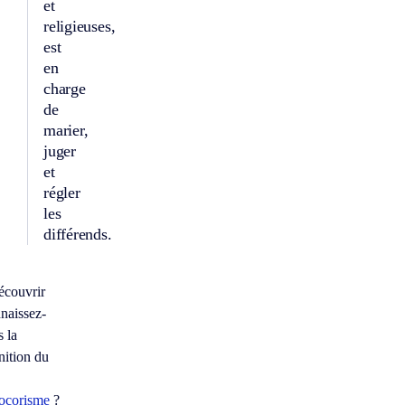
et
religieuses,
est
en
charge
de
marier,
juger
et
régler
les
différends.
écouvrir
naissez-
 la
nition du
ocorisme
?