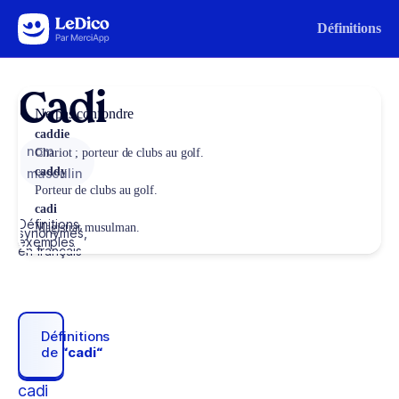
Aller au contenu
Définitions
Cadi
Ne pas confondre
caddie
nom
Chariot ; porteur de clubs au golf.
caddy
masculin
Porteur de clubs au golf.
cadi
Définitions,
Magistrat musulman.
synonymes,
exemples
en français
Définitions
de
“cadi“
cadi