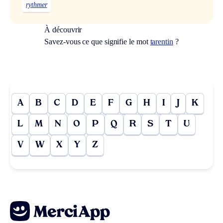
rythmer
À découvrir
Savez-vous ce que signifie le mot
tarentin
?
A
B
C
D
E
F
G
H
I
J
K
L
M
N
O
P
Q
R
S
T
U
V
W
X
Y
Z