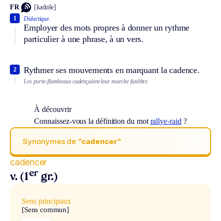
FR
[kadɑ̃se]
1
Didactique.
Employer des mots propres à donner un rythme
particulier à une phrase, à un vers.
Rythmer ses mouvements en marquant la cadence.
2
Les porte-flambeaux cadençaient leur marche funèbre.
À découvrir
Connaissez-vous la définition du mot
rallye-raid
?
Synonymes de
“cadencer“
cadencer
er
v. (1
gr.)
Sens principaux
[Sens commun]