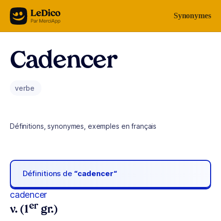
Aller au contenu
Synonymes
Cadencer
verbe
Définitions, synonymes, exemples en français
Définitions de
“cadencer“
cadencer
er
v. (1
gr.)