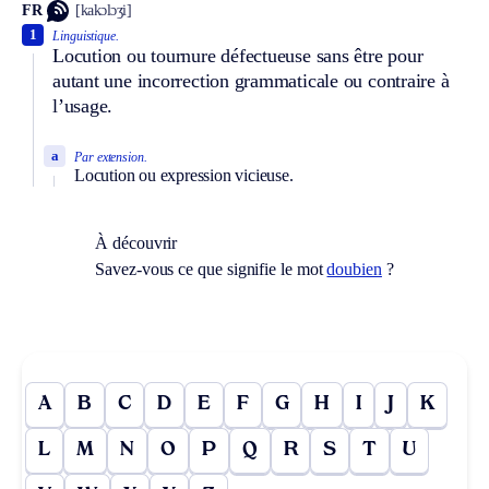
FR
[kakɔlɔʒi]
1
Linguistique.
Locution ou tournure défectueuse sans être pour
autant une incorrection grammaticale ou contraire à
l’usage.
a
Par extension.
Locution ou expression vicieuse.
À découvrir
Savez-vous ce que signifie le mot
doubien
?
A
B
C
D
E
F
G
H
I
J
K
L
M
N
O
P
Q
R
S
T
U