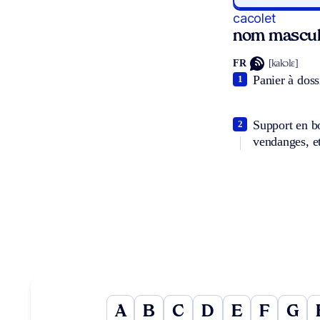
cacolet
nom mascul
FR
[kakɔlɛ]
Panier à doss
1
Support en bo
2
vendanges, e
A
B
C
D
E
F
G