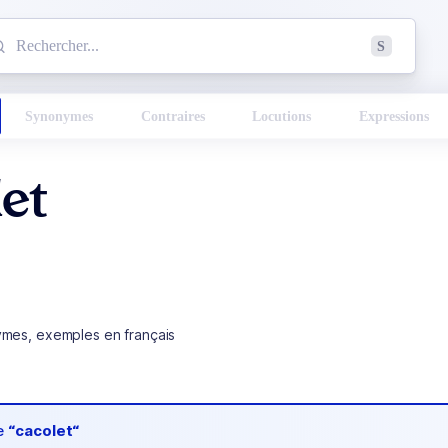
mmencez à chercher un mot dans le dictionnaire :
S
esults found.
Synonymes
Contraires
Locutions
Expressions
et
ymes, exemples en français
de
“cacolet“