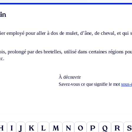
in
ier employé pour aller à dos de mulet, d’âne, de cheval, et qui s
is, prolongé par des bretelles, utilisé dans certaines régions po
tc.
À découvrir
Savez-vous ce que signifie le mot
sous-
H
I
J
K
L
M
N
O
P
Q
R
S