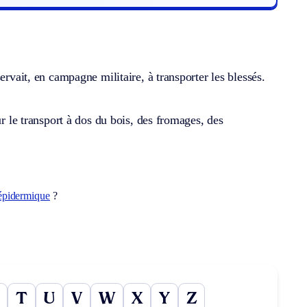
ervait, en campagne militaire, à transporter les blessés.
ur le transport à dos du bois, des fromages, des
épidermique
?
T
U
V
W
X
Y
Z