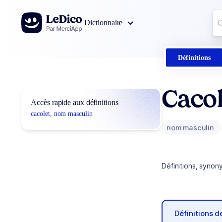
Aller au contenu
Co
Dictionnaire
0
r
Définitions
Cacol
Accès rapide aux définitions
cacolet, nom masculin
nom masculin
Définitions, synon
Définitions 