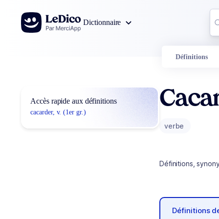
Aller au contenu
Co
Dictionnaire
0
r
Définitions
Caca
Accès rapide aux définitions
cacarder, v. (1er gr.)
verbe
Définitions, synon
Définitions 