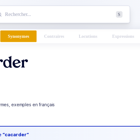
mmencez à chercher un mot dans le dictionnaire :
S
esults found.
Synonymes
Contraires
Locutions
Expressions
rder
ymes, exemples en français
de
“cacarder“