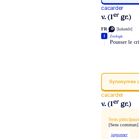
cacarder
er
v. (1
gr.)
FR
[kakaʀde]
1
Zoologie.
Pousser le cri
Synonymes 
cacarder
er
v. (1
gr.)
Sens principau
[Sens commun]
jargonner