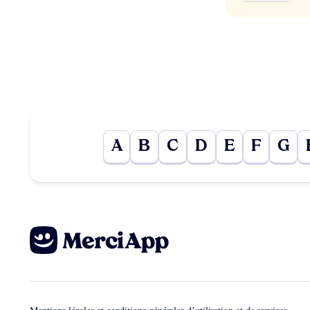
A
B
C
D
E
F
G