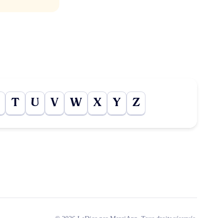
T
U
V
W
X
Y
Z