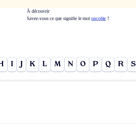
À découvrir
Savez-vous ce que signifie le mot
oncolite
?
H
I
J
K
L
M
N
O
P
Q
R
S