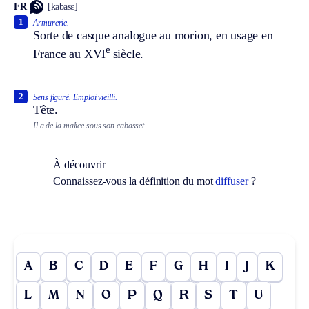
FR
[kabasɛ]
1
Armurerie.
Sorte de casque analogue au morion, en usage en
e
France au XVI
siècle.
2
Sens figuré.
Emploi vieilli.
Tête.
Il a de la malice sous son cabasset.
À découvrir
Connaissez-vous la définition du mot
diffuser
?
A
B
C
D
E
F
G
H
I
J
K
L
M
N
O
P
Q
R
S
T
U