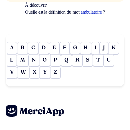
À découvrir
Quelle est la définition du mot
ambulatoire
?
A
B
C
D
E
F
G
H
I
J
K
L
M
N
O
P
Q
R
S
T
U
V
W
X
Y
Z