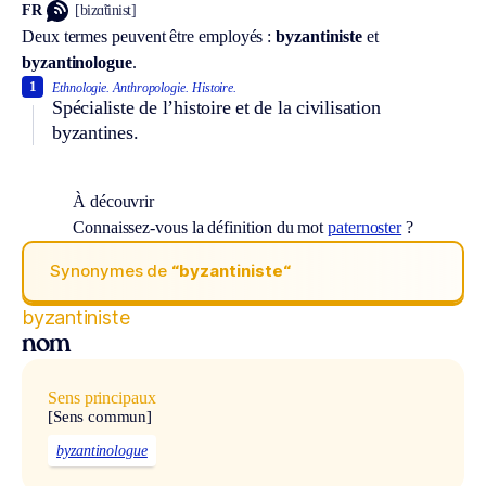
FR
[bizɑ̃tinist]
Deux termes peuvent être employés :
byzantiniste
et
byzantinologue
.
1
Ethnologie.
Anthropologie.
Histoire.
Spécialiste de l’histoire et de la civilisation
byzantines.
À découvrir
Connaissez-vous la définition du mot
paternoster
?
Synonymes de
“byzantiniste“
byzantiniste
nom
Sens principaux
[Sens commun]
byzantinologue