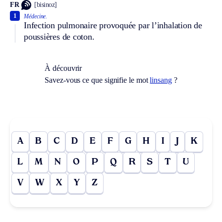
FR
[bisinoz]
1
Médecine.
Infection pulmonaire provoquée par l’inhalation de
poussières de coton.
À découvrir
Savez-vous ce que signifie le mot
linsang
?
A
B
C
D
E
F
G
H
I
J
K
L
M
N
O
P
Q
R
S
T
U
V
W
X
Y
Z