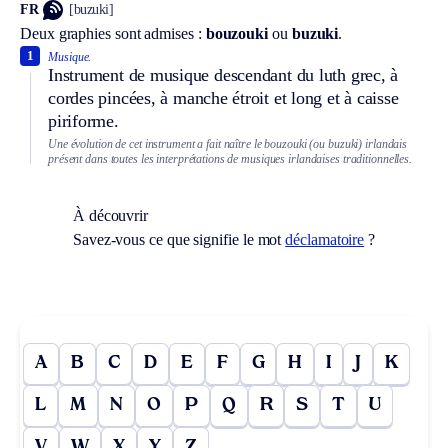
FR
[buzuki]
Deux graphies sont admises :
bouzouki
ou
buzuki
.
1
Musique.
Instrument de musique descendant du luth grec, à
cordes pincées, à manche étroit et long et à caisse
piriforme.
Une évolution de cet instrument a fait naître le bouzouki (ou buzuki) irlandais
présent dans toutes les interprétations de musiques irlandaises traditionnelles.
À découvrir
Savez-vous ce que signifie le mot
déclamatoire
?
A
B
C
D
E
F
G
H
I
J
K
L
M
N
O
P
Q
R
S
T
U
V
W
X
Y
Z