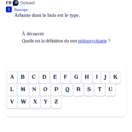
FR
[byksase]
1
Botanique.
Arbuste dont le buis est le type.
À découvrir
Quelle est la définition du mot
pédopsychiatrie
?
A
B
C
D
E
F
G
H
I
J
K
L
M
N
O
P
Q
R
S
T
U
V
W
X
Y
Z