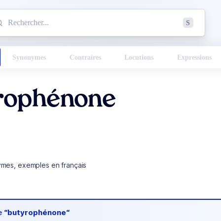
mmencez à chercher un mot dans le dictionnaire :
S
esults found.
Synonymes
Contraires
Locutions
Expressions
rophénone
ymes, exemples en français
de
“butyrophénone“