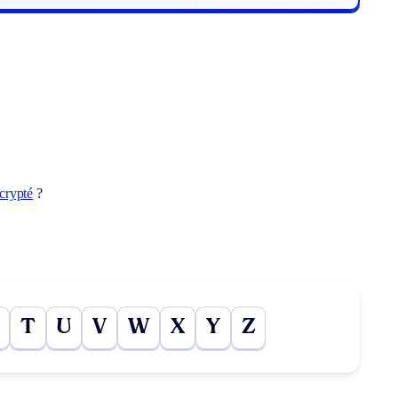
crypté
?
T
U
V
W
X
Y
Z