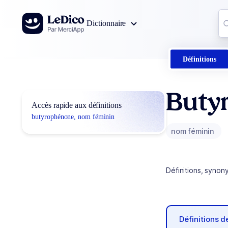
Aller au contenu
Co
Dictionnaire
0
r
Définitions
Buty
Accès rapide aux définitions
butyrophénone, nom féminin
nom féminin
Définitions, synon
Définitions 