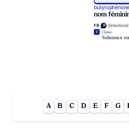
butyrophénon
nom fémini
FR
[bytiʀofenɔn]
1
Chimie.
Substance ent
A
B
C
D
E
F
G