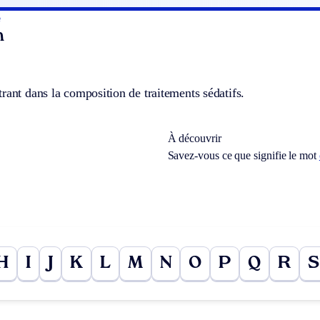
e
n
rant dans la composition de traitements sédatifs.
À découvrir
Savez-vous ce que signifie le mot
H
I
J
K
L
M
N
O
P
Q
R
S