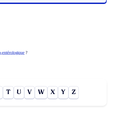
o-entérologique
?
T
U
V
W
X
Y
Z