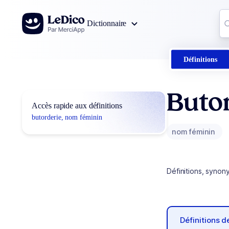
Aller au contenu
Co
Dictionnaire
0
r
Définitions
Buto
Accès rapide aux définitions
butorderie, nom féminin
nom féminin
Définitions, synon
Définitions 