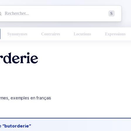
mmencez à chercher un mot dans le dictionnaire :
S
esults found.
Synonymes
Contraires
Locutions
Expressions
rderie
ymes, exemples en français
de
“butorderie“