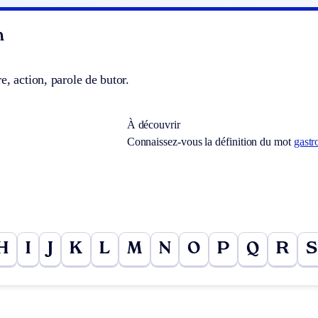
n
e, action, parole de butor.
À découvrir
Connaissez-vous la définition du mot
gastr
H
I
J
K
L
M
N
O
P
Q
R
S