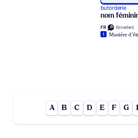
butorderie
nom fémini
FR
[bytɔʀdəʀi]
Manière d’êtr
1
A
B
C
D
E
F
G