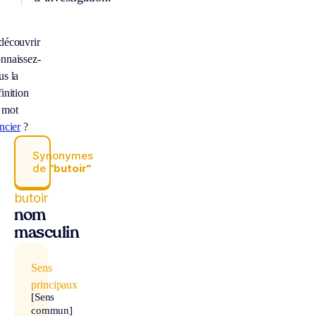
découvrir
nnaissez-
us la
inition
 mot
ncier
?
Synonymes
de
“butoir“
butoir
nom
masculin
Sens
principaux
[Sens
commun]