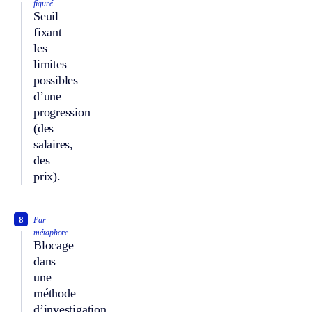
figuré.
Seuil
fixant
les
limites
possibles
d’une
progression
(des
salaires,
des
prix).
8
Par
métaphore.
Blocage
dans
une
méthode
d’investigation.