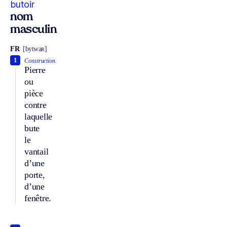
butoir
nom
masculin
FR
[bytwaʀ]
1
Construction.
Pierre
ou
pièce
contre
laquelle
bute
le
vantail
d’une
porte,
d’une
fenêtre.