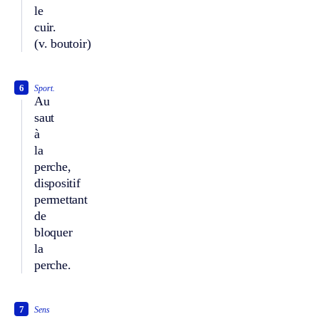
le
cuir.
(v. boutoir)
6
Sport.
Au
saut
à
la
perche,
dispositif
permettant
de
bloquer
la
perche.
7
Sens