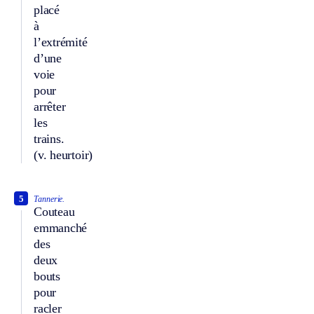
placé
à
l’extrémité
d’une
voie
pour
arrêter
les
trains.
(v. heurtoir)
5
Tannerie.
Couteau
emmanché
des
deux
bouts
pour
racler