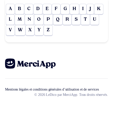
A
B
C
D
E
F
G
H
I
J
K
L
M
N
O
P
Q
R
S
T
U
V
W
X
Y
Z
Mentions légales et conditions générales d’utilisation et de services
© 2026 LeDico par MerciApp. Tous droits réservés.