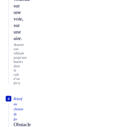
sur
une
voie,
sur
une
aire.
Avancer
son
véhicule
jusqu’aux
butoirs
dans
la
cale
d’un
ferry.
4
Relatif
au
chemin
de
fer
Obstacle