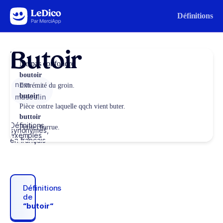
Aller au contenu
Définitions
Butoir
Ne pas confondre
boutoir
nom
Extrémité du groin.
butoir
masculin
Pièce contre laquelle qqch vient buter.
buttoir
Définitions,
Petite charrue.
synonymes,
exemples
en français
Définitions
de
“butoir“