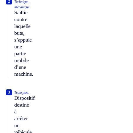
2
Technique.
Mécanique.
Saillie
contre
laquelle
bute,
s’appuie
une
partie
mobile
d’une
machine.
3
Transport.
Dispositif
destiné
à
arrêter
un
véhicule