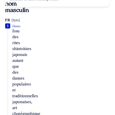
nom
masculin
FR
[byto]
1
Danse.
Issu
des
rites
shintoïstes
japonais
autant
que
des
danses
populaires
et
traditionnelles
japonaises,
art
chorégraphique