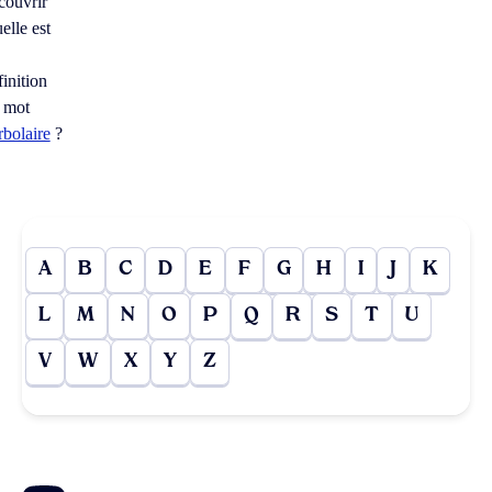
couvrir
elle est
finition
 mot
rbolaire
?
A
B
C
D
E
F
G
H
I
J
K
L
M
N
O
P
Q
R
S
T
U
V
W
X
Y
Z