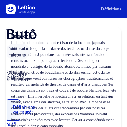
Aller au contenu
Définitions
Butô
En savoir plus
Le butô ou buto dont le mot est issu de la locution japonaise
nom
ankoku
butô
signifiant : danse des ténèbres ou danse du corps
obscur est né au Japon dans les années soixante, sur fond de
masculin
remous sociaux et politiques, relents de la Seconde guerre
mondiale et vestiges de la bombe atomique. Initiée par Tatsumi
Définitions,
Hijikata, pénétrée de bouddhisme et de shintoïsme, cette danse
synonymes,
exemples
très physique vient contrarier les chorégraphies traditionnelles et
en français
résulte d’un mélange de théâtre, de danse et d’arts plastiques (les
corps des danseurs sont nus et couvert de poudre blanche, leur tête
est rasée). Elle interpelle le spectateur sur sa relation, en tant que
vivant, avec l’âme des ancêtres, sa relation avec le monde et le
Définitions
cosmos à travers des sujets crus représentés par des postures
de
“butô“
athlétiques ou provocantes, des expressions violentes souvent
improvisées et exécutées avec lenteur. Cet art a considérablement
butô
influencé la danse contemporaine.