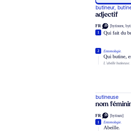
butineur, butin
adjectif
FR
[bytinœʀ, byt
Qui fait du b
1
2
Entomologie.
Qui butine, e
L’abeille butineuse.
butineuse
nom fémini
FR
[bytinøz]
1
Entomologie.
Abeille.