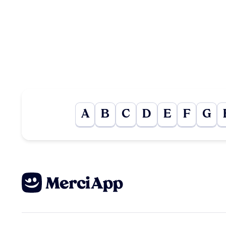
A
B
C
D
E
F
G