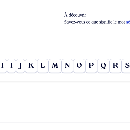
À découvrir
Savez-vous ce que signifie le mot
né
H
I
J
K
L
M
N
O
P
Q
R
S