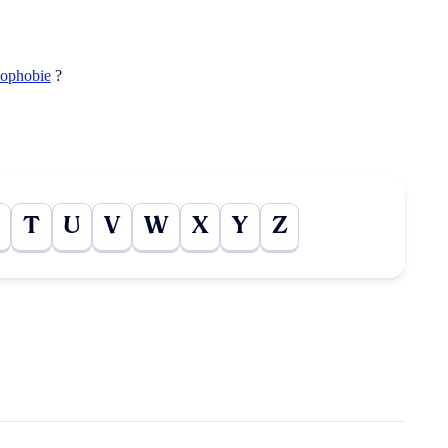
ophobie
?
T
U
V
W
X
Y
Z