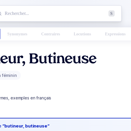
mmencez à chercher un mot dans le dictionnaire :
S
esults found.
Synonymes
Contraires
Locutions
Expressions
eur, Butineuse
 féminin
ymes, exemples en français
de
“butineur, butineuse“