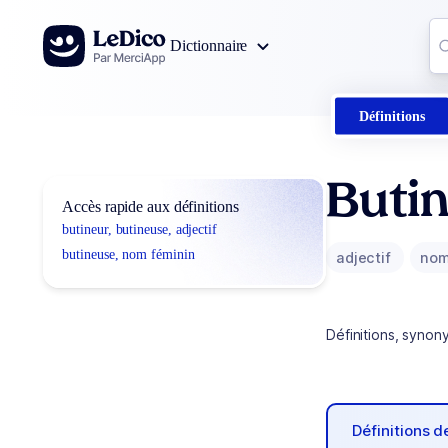
Aller au contenu
Co
Dictionnaire
0
r
Définitions
Butin
Accès rapide aux définitions
butineur, butineuse, adjectif
butineuse, nom féminin
adjectif
nom
Définitions, synon
Définitions 