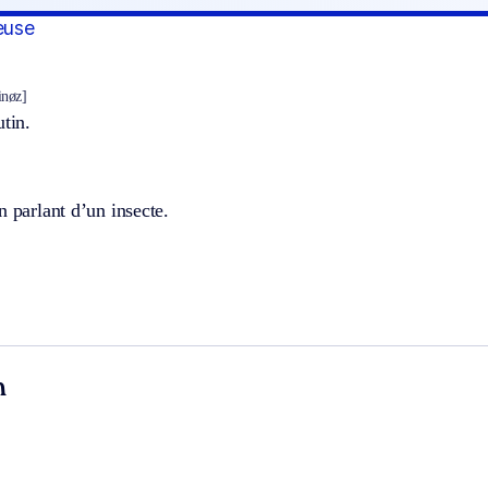
euse
inøz]
utin.
n parlant d’un insecte.
n