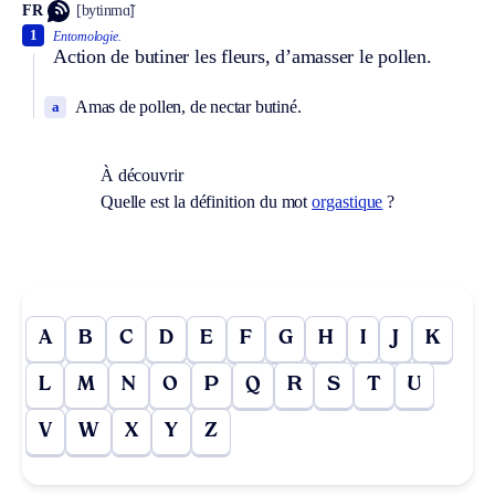
FR
[bytinmɑ̃]
1
Entomologie.
Action de butiner les fleurs, d’amasser le pollen.
Amas de pollen, de nectar butiné.
a
À découvrir
Quelle est la définition du mot
orgastique
?
A
B
C
D
E
F
G
H
I
J
K
L
M
N
O
P
Q
R
S
T
U
V
W
X
Y
Z