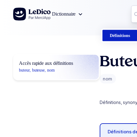
Aller au contenu
Co
Dictionnaire
0
r
Définitions
Bute
Accès rapide aux définitions
buteur, buteuse, nom
nom
Définitions, synon
Définitions 