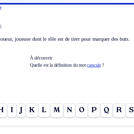
e
]
joueur, joueuse dont le rôle est de tirer pour marquer des buts.
À découvrir
Quelle est la définition du mot
cancale
?
H
I
J
K
L
M
N
O
P
Q
R
S