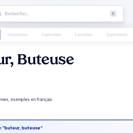
mmencez à chercher un mot dans le dictionnaire :
S
esults found.
Synonymes
Contraires
Locutions
Expressions
ur, Buteuse
ymes, exemples en français
de
“buteur, buteuse“