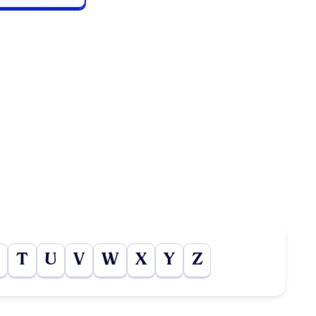
T
U
V
W
X
Y
Z