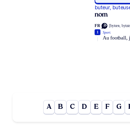
buteur, buteus
nom
FR
[bytœʀ, bytøz
1
Sport.
Au football, 
A
B
C
D
E
F
G