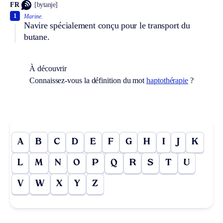
FR
[bytanje]
1
Marine.
Navire spécialement conçu pour le transport du
butane.
À découvrir
Connaissez-vous la définition du mot
haptothérapie
?
A
B
C
D
E
F
G
H
I
J
K
L
M
N
O
P
Q
R
S
T
U
V
W
X
Y
Z