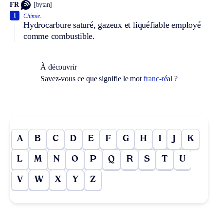
FR
[bytan]
1
Chimie.
Hydrocarbure saturé, gazeux et liquéfiable employé
comme combustible.
À découvrir
Savez-vous ce que signifie le mot
franc-réal
?
A
B
C
D
E
F
G
H
I
J
K
L
M
N
O
P
Q
R
S
T
U
V
W
X
Y
Z