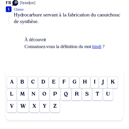
FR
[bytadjɛn]
1
Chimie.
Hydrocarbure servant à la fabrication du caoutchouc
de synthèse.
À découvrir
Connaissez-vous la définition du mot
hindi
?
A
B
C
D
E
F
G
H
I
J
K
L
M
N
O
P
Q
R
S
T
U
V
W
X
Y
Z