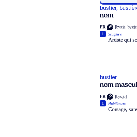
bustier, bustièr
nom
FR
[bystje, bystjɛ
1
Sculpture.
Artiste qui sc
bustier
nom mascul
FR
[bystje]
1
Habillement
Corsage, sans