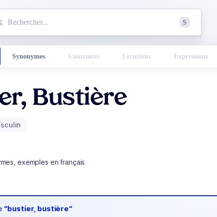
mmencez à chercher un mot dans le dictionnaire :
S
esults found.
Synonymes
Contraires
Locutions
Expressions
er, Bustière
sculin
ymes, exemples en français
de
“bustier, bustière“