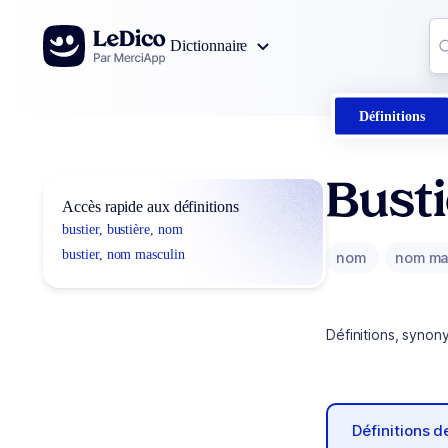
Aller au contenu
Co
Dictionnaire
0
r
Définitions
Busti
Accès rapide aux définitions
bustier, bustière, nom
bustier, nom masculin
nom
nom ma
Définitions, synon
Définitions 