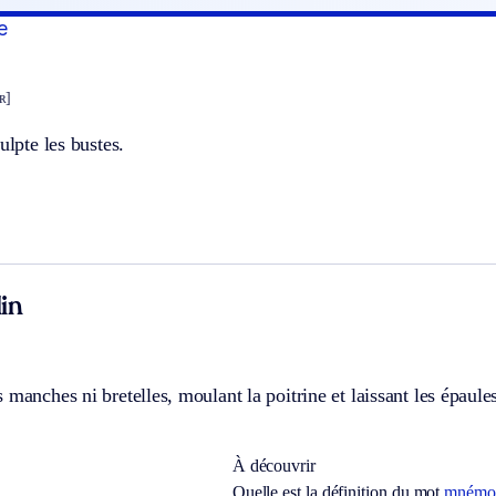
e
ʀ]
ulpte les bustes.
in
 manches ni bretelles, moulant la poitrine et laissant les épaules
À découvrir
Quelle est la définition du mot
mnémog