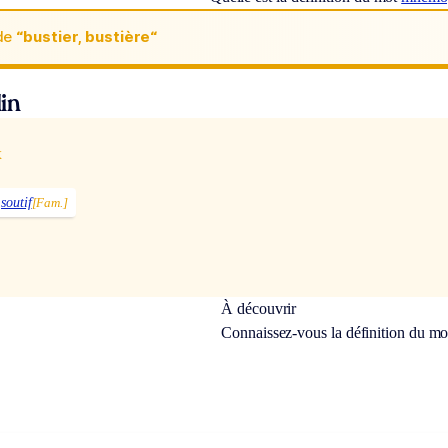
de
“bustier, bustière“
in
x
soutif
[Fam.]
À découvrir
Connaissez-vous la définition du m