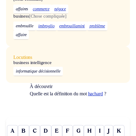
affaires
commerce
négoce
business
[Chose compliquée]
embrouille
imbroglio
embrouillamini
problème
affaire
Locutions
business intelligence
informatique décisionnelle
À découvrir
Quelle est la définition du mot
hachard
?
A
B
C
D
E
F
G
H
I
J
K