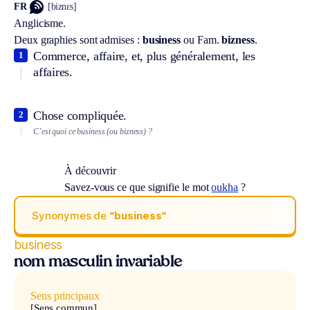
FR
[biznɛs]
Anglicisme.
Deux graphies sont admises :
business
ou
Fam.
bizness
.
Commerce, affaire, et, plus généralement, les
1
affaires.
Chose compliquée.
2
C’est quoi ce business (ou bizness) ?
À découvrir
Savez-vous ce que signifie le mot
oukha
?
Synonymes de
“business“
business
nom masculin invariable
Sens principaux
[Sens commun]