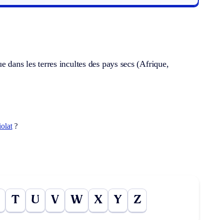
e dans les terres incultes des pays secs (Afrique,
iolat
?
T
U
V
W
X
Y
Z