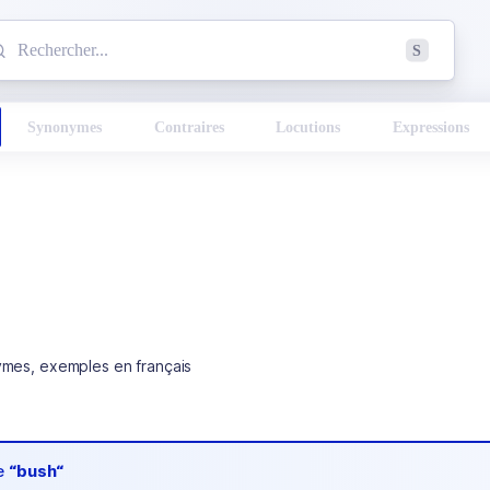
mmencez à chercher un mot dans le dictionnaire :
S
esults found.
Synonymes
Contraires
Locutions
Expressions
ymes, exemples en français
de
“bush“