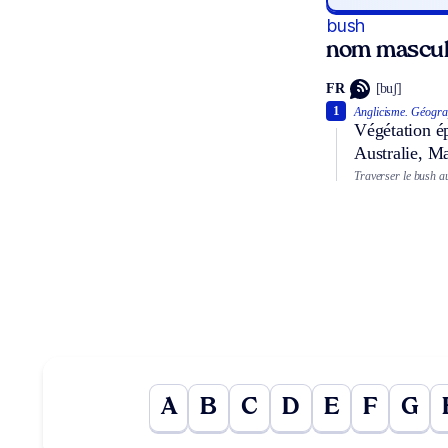
bush
nom mascul
FR
[buʃ]
1
Anglicisme.
Géogra
Végétation ép
Australie, M
Traverser le bush au
A
B
C
D
E
F
G