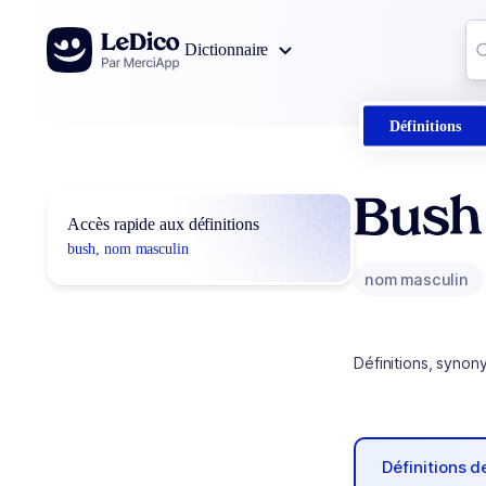
Aller au contenu
Co
Dictionnaire
0
r
Définitions
Bush
Accès rapide aux définitions
bush, nom masculin
nom masculin
Définitions, synon
Définitions 