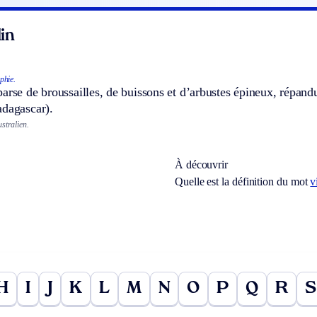
in
phie.
arse de broussailles, de buissons et d’arbustes épineux, répandu
adagascar).
stralien.
À découvrir
Quelle est la définition du mot
v
H
I
J
K
L
M
N
O
P
Q
R
S