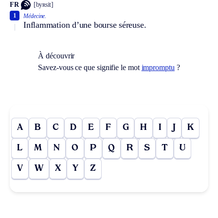
FR
[byʀsit]
1
Médecine.
Inflammation d’une bourse séreuse.
À découvrir
Savez-vous ce que signifie le mot
impromptu
?
A
B
C
D
E
F
G
H
I
J
K
L
M
N
O
P
Q
R
S
T
U
V
W
X
Y
Z