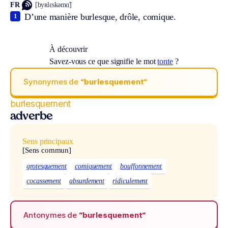
FR
[byʀlɛskəmɑ̃]
D’une manière burlesque, drôle, comique.
1
À découvrir
Savez-vous ce que signifie le mot
tonte
?
Synonymes de
“burlesquement“
burlesquement
adverbe
Sens principaux
[Sens commun]
grotesquement
comiquement
bouffonnement
cocassement
absurdement
ridiculement
Antonymes de
“burlesquement“