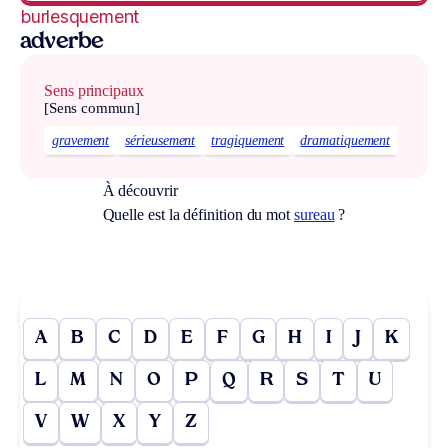
burlesquement
adverbe
Sens principaux
[Sens commun]
gravement
sérieusement
tragiquement
dramatiquement
À découvrir
Quelle est la définition du mot
sureau
?
A
B
C
D
E
F
G
H
I
J
K
L
M
N
O
P
Q
R
S
T
U
V
W
X
Y
Z