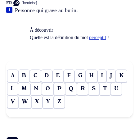
FR
[byʀinist]
Personne qui grave au burin.
1
À découvrir
Quelle est la définition du mot
perceptif
?
A
B
C
D
E
F
G
H
I
J
K
L
M
N
O
P
Q
R
S
T
U
V
W
X
Y
Z