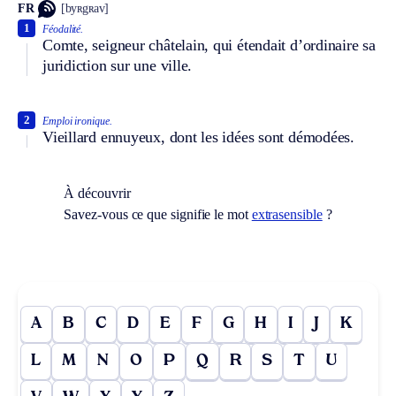
FR
[byʀgʀav]
1
Féodalité.
Comte, seigneur châtelain, qui étendait d’ordinaire sa
juridiction sur une ville.
2
Emploi ironique.
Vieillard ennuyeux, dont les idées sont démodées.
À découvrir
Savez-vous ce que signifie le mot
extrasensible
?
A
B
C
D
E
F
G
H
I
J
K
L
M
N
O
P
Q
R
S
T
U